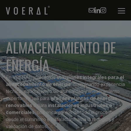
ALMACENAMIENTO
DE
ENERGÍA
En VOERAL ofrecemos
soluciones integrales para el
almacenamiento de energía
, combinando experiencia
técnica, equipamiento de alta calidad y asesoramiento
experto. Ya sea para
grandes plantas de energías
renovables
o para
instalaciones industriales o
comerciales
, nos encargamos de todo el proceso:
desde el suministro e instalación hasta la recogida y
validación de datos.