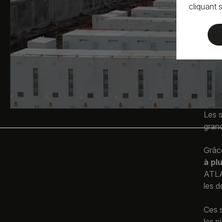
cliquant 
Les 
grand
Grâce
à pl
ATLAS
les d
Ces s
les p