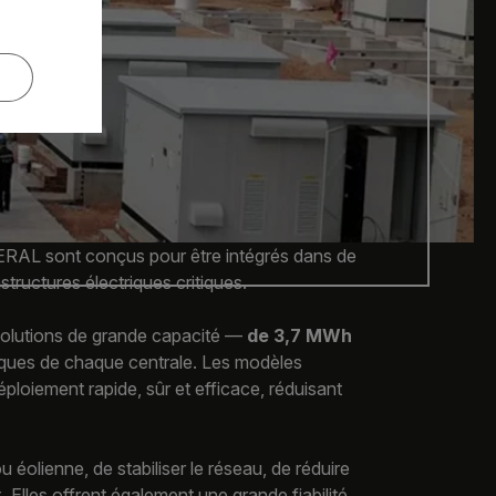
RAL sont conçus pour être intégrés dans de
structures électriques critiques.
s solutions de grande capacité —
de 3,7 MWh
ques de chaque centrale. Les modèles
loiement rapide, sûr et efficace, réduisant
 éolienne, de stabiliser le réseau, de réduire
x. Elles offrent également une grande fiabilité