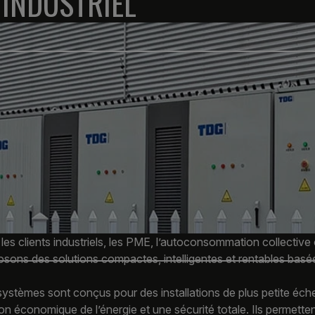
INDUSTRIEL
les clients industriels, les PME, l’autoconsommation collecti
osons des solutions compactes, intelligentes et rentables ba
ystèmes sont conçus pour des installations de plus petite éche
on économique de l’énergie et une sécurité totale. Ils permett