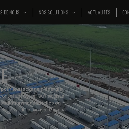
S DE NOUS
NOS SOLUTIONS
ACTUALITÉS
CO
IE
 pour le stockage d’énergie
,
onseil spécialisé. Qu’il s’agisse
nstallations industrielles ou
essus — de la fourniture et de