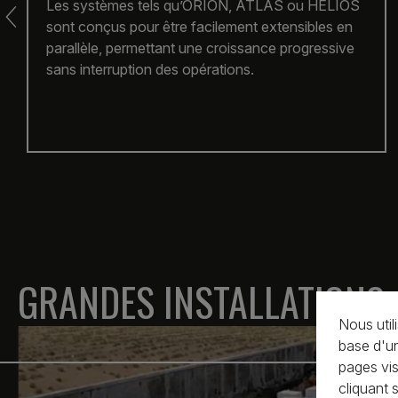
Structure optimisée qui réduit les coûts de génie
civil et facilite une installation rapide.
GRANDES INSTALLATIONS
Nous util
base d'un
pages vis
cliquant 