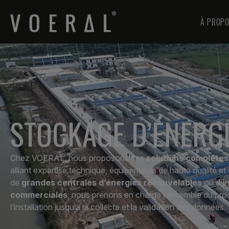
À PROPO
STOCKAGE D’ÉNERG
Chez VOERAL, nous proposons des
solutions complètes
alliant expertise technique, équipements de haute qualité et c
de
grandes centrales d’énergies renouvelables
ou d’
i
commerciales
, nous prenons en charge l’ensemble du proc
l’installation jusqu’à la collecte et la validation des données.