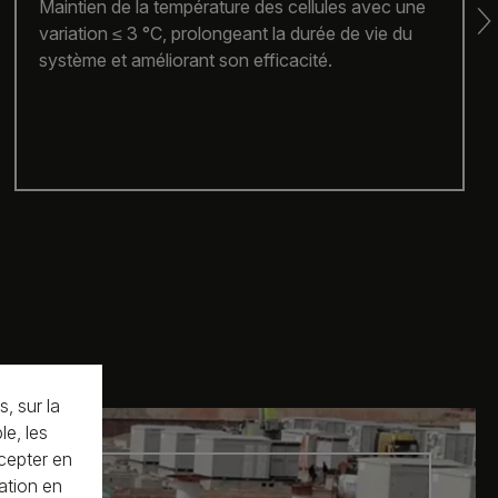
Batteries LiFePO₄ avec protection IP55/IP67,
système anti-incendie et matériaux résistants à la
poussière, à l’humidité et aux hautes
températures.
, sur la
le, les
cepter en
sation en