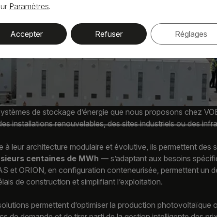
sur
Paramètres
.
Accepter
Refuser
Réglages
systèmes de stockage d’énergie que nous proposons chez VOE
es installations renouvelables, des sites industriels ou des infra
 à leur architecture modulaire et évolutive, ils permettent de
usieurs centaines de MWh
— s’adaptant aux besoins spécifi
 et ORION, en configuration conteneurisée, permettent un dép
élais de construction et simplifiant l’exploitation.
olutions permettent d’optimiser la production photovoltaïque ou
ics de demande et de tirer parti de la gestion intelligente des pri