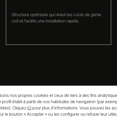
Maintien de la température des cellules avec une
variation ≤ 3 °C, prolongeant la durée de vie du
système et améliorant son efficacité.
isons nos propres cookies et ceux de tiers à des fins analytiques
 profil établi à partir de vos habitudes de navigation (par exemp
itées). Cliquez
pour plus d'informations. Vous pouvez les ac
ICI
sur le bouton « Accepter » ou les configurer ou refuser leur utili