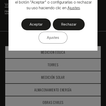
el botón "Aceptar" o configurarlas o rechazar
Voeral Energies, protagonista en EL ESPAÑOL tras
su uso haciendo clic en
Ajustes
.
recibir el Premio a la Exportación 2024
Aceptar
Rechazar
Ajustes
MEDICIÓN EÓLICA
TORRES
MEDICIÓN SOLAR
ALMACENAMIENTO ENERGÍA
OBRAS CIVILES