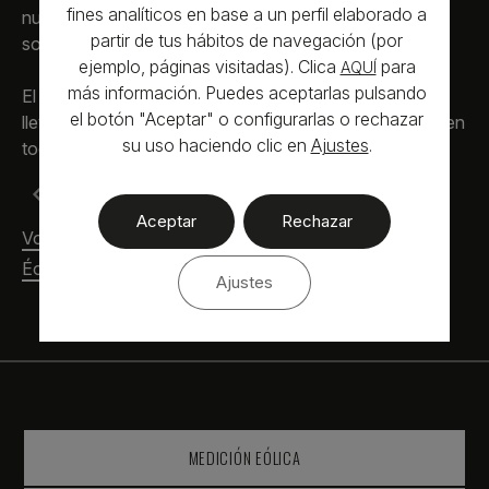
fines analíticos en base a un perfil elaborado a
nuestras soluciones de medición de viento y energía
partir de tus hábitos de navegación (por
solar a cualquier parte del mundo.
ejemplo, páginas visitadas). Clica
para
AQUÍ
más información. Puedes aceptarlas pulsando
El premio nos anima a seguir creciendo, innovando y
el botón "Aceptar" o configurarlas o rechazar
llevando nuestras soluciones a proyectos renovables en
su uso haciendo clic en
Ajustes
.
todo el mundo.
Voeral Energies participa en la inauguración del
Parque Eólico Cernégula
Aceptar
Rechazar
Voeral Energies participa en el Colloque National
Éolien 2025 en París
Ajustes
MEDICIÓN EÓLICA