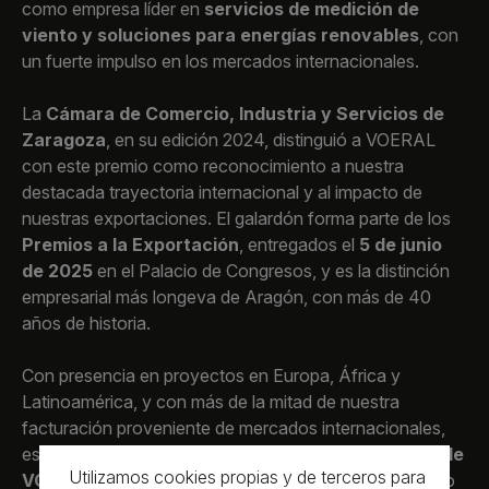
como empresa líder en
servicios de medición de
viento y soluciones para energías renovables
, con
un fuerte impulso en los mercados internacionales.
La
Cámara de Comercio, Industria y Servicios de
Zaragoza
, en su edición 2024, distinguió a VOERAL
con este premio como reconocimiento a nuestra
destacada trayectoria internacional y al impacto de
nuestras exportaciones. El galardón forma parte de los
Premios a la Exportación
, entregados el
5 de junio
de 2025
en el Palacio de Congresos, y es la distinción
empresarial más longeva de Aragón, con más de 40
años de historia.
Con presencia en proyectos en Europa, África y
Latinoamérica, y con más de la mitad de nuestra
facturación proveniente de mercados internacionales,
este premio supone un
orgullo para todo el equipo de
Utilizamos cookies propias y de terceros para
VOERAL
y un impulso para seguir creciendo y llevando