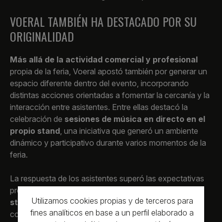
VOERAL TAMBIÉN HA DESTACADO POR SU
ORIGINALIDAD
Más allá de la actividad comercial y profesional
propia de la feria, Voeral apostó también por generar un
espacio diferente dentro del evento, incorporando
distintas acciones orientadas a fomentar la cercanía y la
interacción entre asistentes. Entre ellas destacó la
celebración de
sesiones de música en directo en el
propio stand
, una iniciativa que generó un ambiente
dinámico y participativo durante varios momentos de la
feria.
La respuesta de los asistentes superó las expectativas
previstas inicialmente. A lo largo de los tres días,
el
Utilizamos cookies propias y de terceros para
stand recibió un flujo constante de visitantes
,
fines analíticos en base a un perfil elaborado a
consolidándose como uno de los espacios de